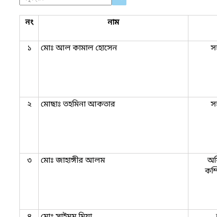
নং
নাম
১
মোঃ আল কামাল হোসেন
স
২
মোছাঃ তহমিনা আকতার
স
৩
মোঃ জাহাঙ্গীর আলম
অফ
কম্
৪
মোঃ সাইমুম মিয়া