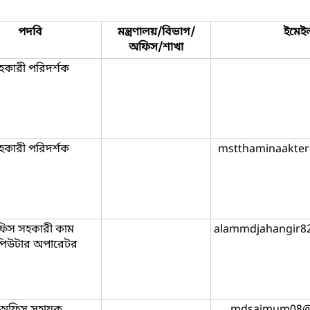
পদবি
মন্ত্রণালয়/বিভাগ/
ইমেই
অফিস/শাখা
হকারী পরিদর্শক
হকারী পরিদর্শক
mstthaminaakte
িস সহকারী কাম
alammdjahangir8
পিউটার অপারেটর
অফিস সহায়ক
mdsaimum08@