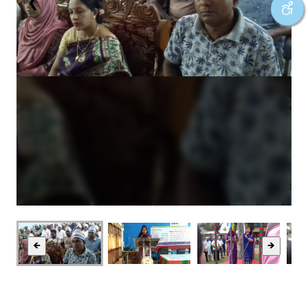
❮
❯
🡸
🡺