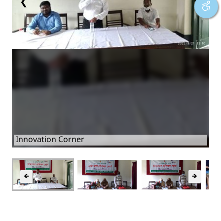
❮
❯
Innovation Corner
🡸
🡺