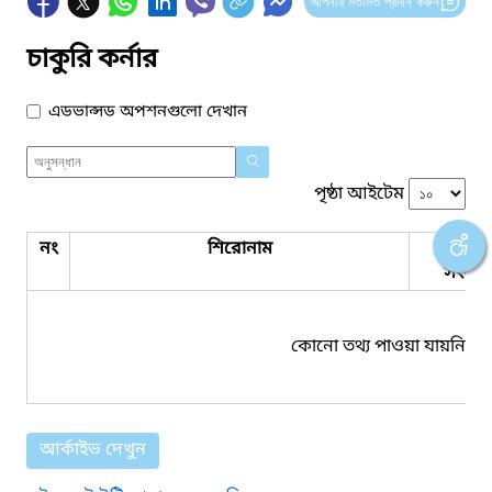
আপনার মতামত প্রদান করুন
চাকুরি কর্নার
এডভান্সড অপশনগুলো দেখান
পৃষ্ঠা আইটেম
নং
শিরোনাম
পিডিএ
সংযুক্ত
কোনো তথ্য পাওয়া যায়নি।
আর্কাইভ দেখুন