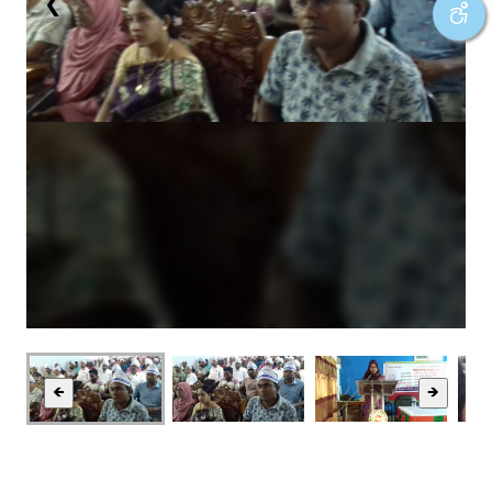
❮
❯
🡸
🡺