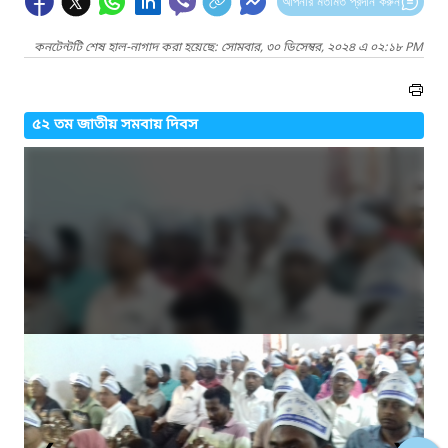
আপনার মতামত প্রদান করুন
কনটেন্টটি শেষ হাল-নাগাদ করা হয়েছে: সোমবার, ৩০ ডিসেম্বর, ২০২৪ এ ০২:১৮ PM
৫২ তম জাতীয় সমবায় দিবস