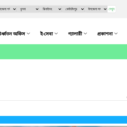
দেখুন
র্ধ্বতন অফিস
ই-সেবা
গ্যালারী
প্রকাশনা